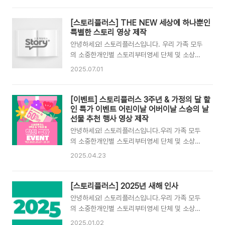
와 함께하세요!​새해 복 많이 받으세요!🌅​2026년
미한 프로젝트 그룹스토리플러스입니다. 스토리
1월 1일 #프로젝트플러스 창립 4주년을 축하합니
플러스영상 제작사 I 세상에 하나뿐인 특별한 스토
[스토리플러스] THE NEW 세상에 하나뿐인
다!🎉 제작 문의 카톡채널 I 스토리플러스네이버톡
리mkt.shopping.naver.com 안녕하세요! #스
특별한 스토리 영상 제작
톡 I 스토리 플러스Email |..
토리플러스 입니다. 스토리플러스의 새 단장 THE
안녕하세요! 스토리플러스입니다. 우리 가족 모두
NEW 리뉴얼을 기념하여파격특가 이벤트를 준비
의 소중한개인별 스토리부터영세 단체 및 소상공
했습니다!🎉 혜택1️⃣ 전 품목 최대 70% 할인혜택
인을 위한브랜드 스토리까지세상에 하나뿐인 특별
2025.07.01
2️⃣ 첫 구매 고객 5,000원 할인 쿠폰 즉시 지급
한 스토리로+플러스해 드리는 선한 영향력의 유의
(40,000원 이상 구매시 사용 가능)혜택3️⃣ 포토/
미한 프로젝트 그룹스토리플러스입니다.스토리플
영상 리뷰 작성시 네이버 포인트 2,000pt 즉시
러스 THE NEW 세상에 하나뿐인 특별한 스토리
[이벤트] 스토리플러스 3주년 & 가정의 달 할
지급 ✅기간 I 2025.07.01~ 2025.08.31 All
안녕하세요! #스토리플러스 입니다. 어느덧,
인 특가 이벤트 어린이날 어버이날 스승의 날
a..
2025년의 반이 지나고 하반기가 시작되었네요!
선물 추천 행사 영상 제작
새해 목표는 잘 실천하고 계시나요?🤔 스토리플
안녕하세요! 스토리플러스입니다.우리 가족 모두
러스는 하반기의 시작과 함께새 단장 새로운 이야
의 소중한개인별 스토리부터영세 단체 및 소상공
기를 준비하고 있습니다.📖 All about our
인을 위한브랜드 스토리까지세상에 하나뿐인 특별
2025.04.23
story!우리 모두의 이야기를세상에 하나뿐인 특별
한 스토리로+플러스해 드리는 선한 영향력의 유의
한 스토리로 만들어 드립니다! 스토리플러스 THE
미한 프로젝트 그룹스토리플러스입니다.스토리플
NEW🎁다양한 이벤트도 기대해 주세요!
러스 3주년 & 가정의 달 이벤트 2025.05.01 ~
[스토리플러스] 2025년 새해 인사
COMING SOON ▼스토리플러스의 다양한 영
2025.05.31 2025.5.12 스토리플러스 3주년
안녕하세요! 스토리플러스입니다.우리 가족 모두
상과..
함께 축하해 주세요!🎉 5월 가정의 달과 스플이의
의 소중한개인별 스토리부터영세 단체 및 소상공
생일을 맞이하여특별한 이벤트를 준비했어요!🥳
인을 위한브랜드 스토리까지세상에 하나뿐인 특별
2025.01.02