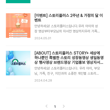
스플이가 쏜~다! 할인 특가 이벤트전 상품 최-
한 스토리로+플러스해 드리는 선한 영향력의 유의
대!50% OFF기간 : 2025.05.01 ~
미한 프로젝트 그룹#스토리플러스 입니다. 프로젝
2025.05.31 #어린이날 #어버이날 #스승의날
트플러스 스토리플러스 2025년 새해 인사 창립
[이벤트] 스토리플러스 2주년 & 가정의 달 이
각종 선물 및 감동 이벤트를 위한행사영상의 모든
3주년 영상🌅2025년 새해에는 몸도 마음도 건강
벤트
것!#스토리플러스 가 모두 준비했습니다!🎁 세상
하시고, 행복한 소식만 가득하시길 바랍니다. 새
에 하나뿐인 특별한 스토리로..
안녕하세요! 스토리플러스입니다.우리 아이의 성
해 복 많이 받으세요!🫶 스토리플러스와 희망찬 새
장 영상부터부모님의 자서전 영상까지우리 가족
해 함께하세요. 2025년 1월 1일프로젝트플러
모두의 따뜻한 이야기를세상에 하나뿐인 특별한
스 3주년 축하합니다!🎉#프로젝트플러스 제작 문
2024.05.01
스토리로+플러스해 드리는선한 영향력의 유의미
의 카톡채널 I 스토리플러스네이버톡톡 I 스토리
한 프로젝트 그룹스토리플러스입니다. 💚
플러스Email | story-plus@naver.com ▼ 스
2024.5.12 스토리플러스 2주년 함께 축하해 주
[ABOUT] 스토리플러스 STORY+ 세상에
토리플러스의 다양한영상 꼭 확인해 보세요! ▼ 스
세요!우리 가족 모두의 따뜻한 이야기를세상에 하
하나뿐인 특별한 스토리 성장동영상 생일동영
토리 플러스 : 네이버 스마트스토어여..
나뿐인 특별한 스토리로여러분의 스토리를 +플러
상 행사영상 브랜드영상 기업홍보 영상자서전
영상제작
스해 드립니다! 📌참여 방법 : 스토리플러스 상품
안녕하세요! 스토리플러스입니다. 우리 아이, 부모
구매하고, 리뷰 작성하기🎁 혜택 1. 리뷰 작성 시
님, 가족, 친구, 지인과의 소중한 개인별 스토리부
카톡용 동영상(5,000원 상당) 무료 증정🎁 혜택
터 영세 단체 및 소상공인을 위한 합리적인 브랜
2024.04.28
2. 리뷰 작성 시 네이버 포인트 2,000원 이상 지
드 스토리까지 세상에 하나뿐인 특별한 영상 스
급🎈기간 : 2024.05.12 ~ 2024.05.31 👇 이벤
토리로 +플러스해 드리는 선한 영향력의 유의미
트 참여하러 가기 👇 📢 가정의 달, 5월의 시작🎈
한 프로젝트 그룹스토리플러스입니다. 종합 콘텐
어린이날, 어버..
츠 크리에이티브 그룹 PROJECT+의 선한 영향
력 프로젝트로 세상에서 가장 사랑하는 내 가족과
1
의 소중하고, 행복한 일상들을 특별한 스토리로 기