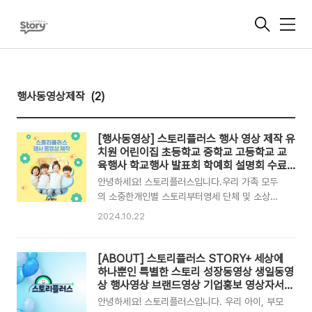
메
뉴
행사동영상제작
(2)
[행사동영상] 스토리플러스 행사 영상 제작 유
치원 어린이집 초등학교 중학교 고등학교 교
육행사 학교행사 발표회 학예회 설명회 수료
식 졸업식 OT 기관 단체 홍보
안녕하세요! 스토리플러스입니다.우리 가족 모두
의 소중한개인별 스토리부터영세 단체 및 소상공
인을 위한브랜드 스토리까지세상에 하나뿐인 특별
2024.10.22
한 스토리로+플러스해 드리는 선한 영향력의 유의
미한 프로젝트 그룹 스토리플러스입니다.스토리플
러스유치원/학교/단체 행사 홍보 영상 📢 유치원,
[ABOUT] 스토리플러스 STORY+ 세상에
초.중.고 학교 및 단체각종 행사 & 홍보 영상의 모
하나뿐인 특별한 스토리 성장동영상 생일동영
든 것! 🙋🙋‍♂️요새 촬영도 편집도 직~접 다 하시는
상 행사영상 브랜드영상 기업홍보 영상자서전
영상제작
N잡러 쌤들을 위한모든 영상들 #스토리플러스 가
안녕하세요! 스토리플러스입니다. 우리 아이, 부모